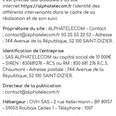
il est précisé aux utilisateurs du site
internet
https://alphatelecom.fr
l’identité des
différents intervenants dans le cadre de sa
réalisation et de son suivi:
Propriétaire du site :
ALPHATELECOM
– Contact
:
contact@alphatelecom.fr
03 25 55 22 52
– Adresse
:
744 Avenue de la République, 52 100 SAINT-DIZIER
.
Identification de l’entreprise
:
SAS
ALPHATELECOM
au capital social de
10 000
€
– SIREN :
830681276
– RCS ou RM :
830 681 276 R.C.S.
Chaumont
– Adresse postale :
744 Avenue de la
République, 52 100 SAINT-DIZIER.
Directeur de la publication
:
contact@alphatelecom.fr
Hébergeur :
OVH SAS – 2 rue Kellermann – BP 80157
– 59053 Roubaix Cedex 1 – Téléphone : 1007