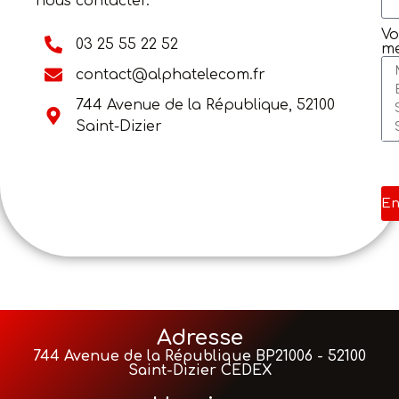
nous contacter.
Vo
03 25 55 22 52
m
contact@alphatelecom.fr
744 Avenue de la République, 52100
Saint-Dizier
En
Adresse
744 Avenue de la République BP21006 - 52100
Saint-Dizier CEDEX