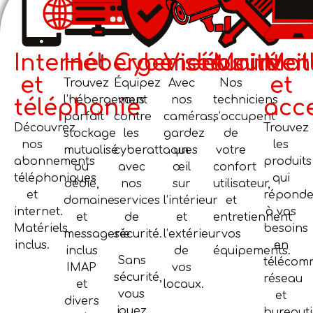
Internet
Hébergement
Cybersécurité
Vidéosurveil
Mainten
Maté
et
et
Trouvez
Équipez
Avec
Nos
l’hébergement
vous
nos
techniciens
téléphonie
acc
parfait
contre
caméras,
s’occupent
Découvrez
Trouvez
stockage
les
gardez
de
nos
les
mutualisé
cyberattaques
un
votre
abonnements
produits
ou
avec
œil
confort
téléphoniques
qui
dédié,
nos
sur
utilisateur,
et
réponde
domaine
services
l’intérieur
et
internet.
à vos
et
de
et
entretiennent
Matériels
besoins
messagerie
sécurité.
l’extérieur
vos
inclus.
en
inclus
de
équipements.
Sans
télécom
IMAP
vos
sécurité,
réseau
et
locaux.
vous
et
divers
jouez
bureauti