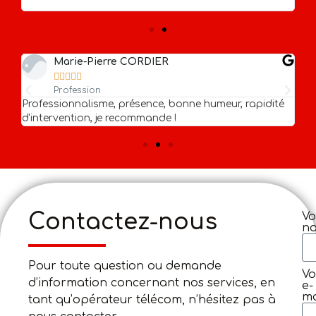
Di
Marie-Pierre CORDIER





Profession
.
Professionnalisme, présence, bonne humeur, rapidité
Pr
d'intervention, je recommande !
Contactez-nous
Vo
n
Pour toute question ou demande
Vo
d’information concernant nos services, en
e-
ma
tant qu’opérateur télécom, n’hésitez pas à