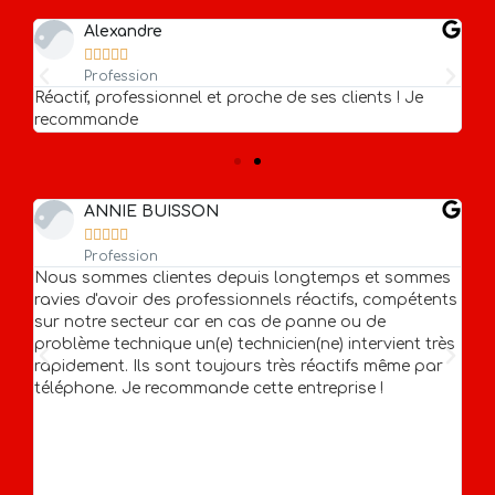
Alexandre





Profession
aux
Réactif, professionnel et proche de ses clients ! Je
Bo
recommande
de
ANNIE BUISSON





Profession
Nous sommes clientes depuis longtemps et sommes
ravies d'avoir des professionnels réactifs, compétents
on
No
sur notre secteur car en cas de panne ou de
de
problème technique un(e) technicien(ne) intervient très
d'
rapidement. Ils sont toujours très réactifs même par
pe
téléphone. Je recommande cette entreprise !
sa
co
ré
pr
co
 de
no