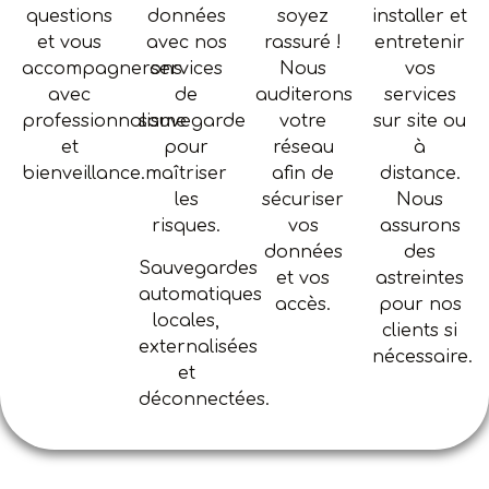
questions
données
soyez
installer et
et vous
avec nos
rassuré !
entretenir
accompagnerons
services
Nous
vos
avec
de
auditerons
services
professionnalisme
sauvegarde
votre
sur site ou
et
pour
réseau
à
bienveillance.
maîtriser
afin de
distance.
les
sécuriser
Nous
risques.
vos
assurons
données
des
Sauvegardes
et vos
astreintes
automatiques
accès.
pour nos
locales,
clients si
externalisées
nécessaire.
et
déconnectées.